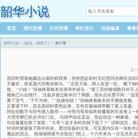
韶华小说
首页
现代言情
古代言情
奇幻玄幻
仙侠修真
青春
韶华小说
>
《姐夫，我有了》
> 第47章
上
燕回时望着她腮边沾着的糕饼屑，突然想起前时见纪恩同赤膊在演武
不嫌弃，燕某愿代劳教你骑马。” 话音方落，两人皆是一怔。 檐下
尬。 “小姐！”绿袖捧着账本在珠帘外探头，“第三页的银钱数目对不
额角已沁出细汗。 沈嘉岁接过账本扫了两眼，指尖点在墨字间：“这
重了语气，“下不为例。” “奴婢知错！”绿袖捧着账本的手微微发颤
正要退下时，忽见燕回时霍然起身，玄色官服袖摆带翻了案上茶盏。 
阿拉伯数字与符号撞入眼帘——分明与母亲临终前攥着的羊皮卷上一
大理寺卿已疾步冲出门去。 马蹄声由近及远，惊起街边一树麻雀。 
勾住藤蔓扯散了发髻：“大哥？这才未时你就下值了？” 话刚说完，
转动时簌簌落下陈年积灰。透过纷扬的尘埃，可见屋内仅有一张柏木床
溅起的泥点。 燕倾城倒退半步抵在门框上，十六年来头一次见兄长这