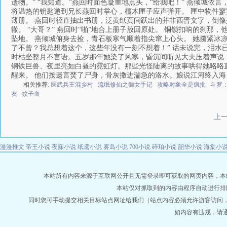
遗物。” “我知道。”燕回时面色凝重地点头，“给我吧！” 燕倾城
将温热的钥匙递到兄长燕回时掌心，檀木匣子应声弹开。 匣中物件
薄册。 燕回时径直抽出书册，泛黄纸页间跃出的并非西晋文字，倒像
辙。 “大哥？” 燕回时“啪”地合上册子放回原处。 铜锁扣响的刹那，
坠地。 燕倾城俯身去捡，青石板寒气顺着指尖窜上心头。 她攥紧冰
了不曾？我总想着这个，这些年没有一刻不想着！” 话未说完，泪水
时枯坐整月不言语。五岁那年她染了风寒，昏沉间听见大夫压着声说：
钢铁巨兽、夜里亮如白昼的霓虹灯。那些光怪陆离的故事哄得她咯咯
醒来。 他们按遗言焚了尸身，骨灰撒进湍急的洛水。娘说江河终入海
相关推荐:
医武兵王混乡村
流氓修仙之御女手记
攻略对象全是疯批
斗罗
友
蚊子血
上
漫漫推文
帝王小说
夜寐小说
纸鸢小说
雾岛小说
700小说
碎珀小说
韶华小说
海棠小
本站所有内容来源于互联网公开且无需登录即可获取的网页内容，本站爬虫遵
本站仅对抓取到的内容由程序自动进行排
同时您可手动提交相关目标站点网址给我们（站点内容必须允许游客访问
如内容有违规，请