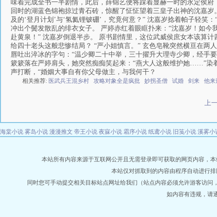
味着完成全书一半剧情，此后，薛锦艺便将踩着显赫一时的永定侯府，
回时的湖蓝色锦袍掠过青石砖，惊醒了怔怔望着三皇子出神的沈嘉岁。
及的‘登月计划’与‘氢氦锂铍硼’，究竟何意？” 沈嘉岁捻着帕子轻笑
冲出个鬓发散乱的绯衣女子。 严婷赤红着眼眶扑来：“沈嘉岁！如今
赴黄泉！” 沈嘉岁倒退半步。 原书剧情里，这位武威侯庶女本该算
给四十老头这般悲惨结局？ “严小姐慎言。” 玄色皂靴突然横亘在
唇吐出淬冰的字句：“温少卿二十中举，三十擢升大理寺少卿，经手要
簌簌落在严婷肩头，她突然痴痴笑起来：“燕大人这般维护她……”染着
声打断，“婚姻大事自有你父母做主，与我何干？
相关推荐:
医武兵王混乡村
攻略对象全是疯批
妙拐圣僧
试婚
剑来
他来
上
海棠小说
雾岛小说
漫漫推文
帝王小说
夜寐小说
霜序小说
纸鸢小说
旧笺小说
溪雾小
本站所有内容来源于互联网公开且无需登录即可获取的网页内容，本站爬虫遵
本站仅对抓取到的内容由程序自动进行排
同时您可手动提交相关目标站点网址给我们（站点内容必须允许游客访问
如内容有违规，请