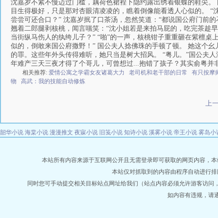
沈嘉岁不紧不慢迈过门槛，藕荷色裙裎下隐约露出绣着银蝶的鞋尖。 
目生得极好，只是那对杏眼清凌凌的，瞧着倒像能看透人心似的。 “
尝尝可还合口？” 沈嘉岁抿了口茶汤，忽然笑道：“都说国公府门前
翘着二郎腿剥核桃，闻言嗤笑：“沈小姐若是来拍马屁的，吃完茶趁早
当街纵马伤人的纨绔儿子？” “啪”的一声，核桃钳子重重砸在紫檀桌
似的，倒敢来国公府撒野！” 国公夫人捻佛珠的手顿了顿。 她这个
的罪。这些年外头传得难听，她只当是树大招风。 “粤儿。”国公夫人
年难产三天三夜才得了个哥儿，可曾想过...抱错了孩子？其实俞粤并
相关推荐:
爱情公寓之学霸女友诸葛大力
老司机和老干部的日常
有只按摩
物
高武：我的技能自动修炼
上
韶华小说
海棠小说
漫漫推文
夜寐小说
旧笺小说
知诗小说
溪雾小说
帝王小说
雾岛小
本站所有内容来源于互联网公开且无需登录即可获取的网页内容，本站爬虫遵
本站仅对抓取到的内容由程序自动进行排
同时您可手动提交相关目标站点网址给我们（站点内容必须允许游客访问
如内容有违规，请