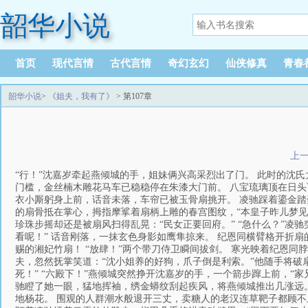
韶华小说
首页
现代言情
古代言情
奇幻玄幻
仙侠修真
青春
韶华小说
>
《姐夫，我有了》
> 第107章
上
“行！”沈嘉岁牵起燕倾城的手，姐妹俩兴高采烈出了门。 此时的沈
门槛，金丝楠木雕花马车已稳稳停在朱漆大门前。 八宝琉璃顶在日头
衣小厮躬身上前，话音未落，车帘已被玉骨扇挑开。 凌驰踩着鎏金踏
的扇骨抵在掌心，拇指摩挲着扇柄上雕的春宫图纹，“本皇子昨儿梦见
珍珠步摇却还是被扇风扫得乱晃：“民女正要回府。” “急什么？”
看呢！” 话音刚落，一抹玄色身影如鹰隼掠来。 纪恩同横臂格开折扇
赐的湘妃竹扇！ “放肆！”两个带刀侍卫瞬间拔剑。 寒光映着纪恩
夫，忽然抚掌笑道：“沈小姐养的好狗，爪子倒是利索。”他随手将破
死！” “六殿下！”燕倾城突然挣开沈嘉岁的手，一个箭步蹿上前，“
驰瞪了她一眼，猛地挥袖，绣金蟒纹刮起疾风，将燕倾城推出几涨远。
地杨花。 围观的人群潮水般退开三丈，卖糖人的老汉连草靶子都顾不