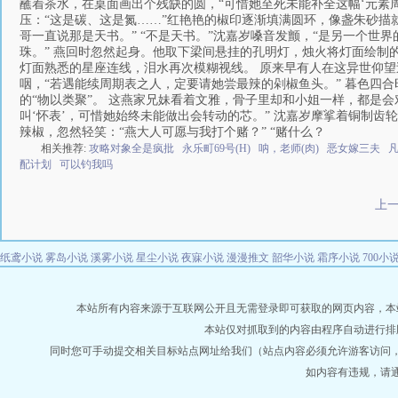
蘸着茶水，在桌面画出个残缺的圆，“可惜她至死未能补全这幅‘元素周
压：“这是碳、这是氮……”红艳艳的椒印逐渐填满圆环，像盏朱砂描
哥一直说那是天书。” “不是天书。”沈嘉岁嗓音发颤，“是另一个世
珠。” 燕回时忽然起身。他取下梁间悬挂的孔明灯，烛火将灯面绘制
灯面熟悉的星座连线，泪水再次模糊视线。 原来早有人在这异世仰望
咽，“若遇能续周期表之人，定要请她尝最辣的剁椒鱼头。” 暮色四
的“物以类聚”。 这燕家兄妹看着文雅，骨子里却和小姐一样，都是会
叫‘怀表’，可惜她始终未能做出会转动的芯。” 沈嘉岁摩挲着铜制
辣椒，忽然轻笑：“燕大人可愿与我打个赌？” “赌什么？
相关推荐:
攻略对象全是疯批
永乐町69号(H)
呐，老师(肉)
恶女嫁三夫
配计划
可以钓我吗
上
纸鸢小说
雾岛小说
溪雾小说
星尘小说
夜寐小说
漫漫推文
韶华小说
霜序小说
700小
本站所有内容来源于互联网公开且无需登录即可获取的网页内容，本站爬虫遵
本站仅对抓取到的内容由程序自动进行排
同时您可手动提交相关目标站点网址给我们（站点内容必须允许游客访问
如内容有违规，请