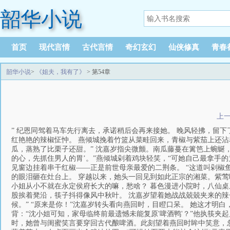
韶华小说
首页
现代言情
古代言情
奇幻玄幻
仙侠修真
青春
韶华小说
>
《姐夫，我有了》
> 第54章
上
” 纪恩同驾着马车先行离去，承诺稍后会再来接她。 晚风轻拂，留
红艳艳的辣椒怔忡。 燕倾城挽着竹篮从菜畦回来，青椒与紫茄上还沾
瓜，蒸熟了比栗子还甜。” 沈嘉岁指尖微颤。南瓜藤蔓在篱笆上蜿蜒
的心，先抓住男人的胃’。”燕倾城剁着鸡块轻笑，“可她自己最拿手的
见窗边挂着串干红椒——正是前世母亲最爱的二荆条。 “这道叫剁椒鱼
的眼泪砸在灶台上。 穿越以来，她头一回见到如此正宗的湘菜。紫莺
小姐从小不就在永定侯府长大的嘛，愁啥？ 暮色漫进小院时，八仙桌
股挨着凳沿，筷子抖得像风中秋叶。 沈嘉岁望着她战战兢兢夹来的辣
候。” “原来是你！”沈嘉岁转头看向燕回时，目瞪口呆。 她这才明
背：“沈小姐可知，家母临终前最遗憾未能复原'啤酒鸭'？”他执筷夹起
时，她曾与闺蜜笑言要穿回古代酿啤酒。此刻望着燕回时眸中笑意，忽然