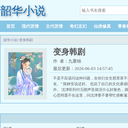
韶华小说
首页
现代言情
古代言情
奇幻玄幻
仙侠修真
青春
韶华小说
>
变身韩剧
变身韩剧
作 者：九重锦
最后更新：2026-06-03 14:57:45
不是不应该问这种问题，在你们女生那里算不
友。” 陈静安说还好。 也说了自己的文化课
外。 沈津听到付元朗声音就没什么好脸色，插
心思明显不在这里，问沈津要不要帮忙搭帐篷..