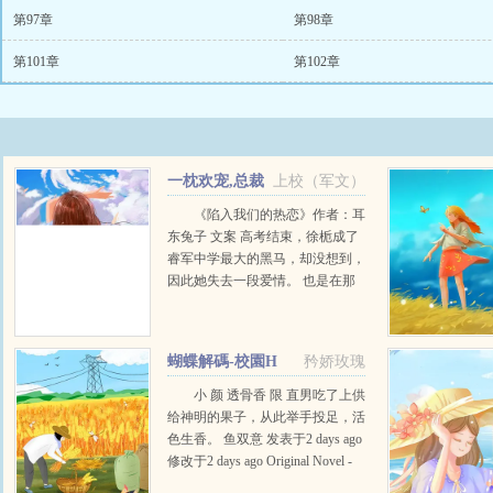
第97章
第98章
第101章
第102章
一枕欢宠,总裁
上校（军文）
诱爱
《陷入我们的热恋》作者：耳
东兔子 文案 高考结束，徐栀成了
睿军中学最大的黑马，却没想到，
因此她失去一段爱情。 也是在那
个夏天，她遇上了陈路周，一个恃
帅行凶的混球。 徐栀觉得陈路周
很亲切，朋友震惊，他明明是个拽
蝴蝶解碼-校園H
矜娇玫瑰
王啊。 陈路周以为徐栀想追自
己，朋友也震惊，她明明有男朋友
小 颜 透骨香 限 直男吃了上供
啊。 徐栀：我觉得他可能是我失
给神明的果子，从此举手投足，活
散多年的哥哥。 陈路周：我怎么
色生香。 鱼双意 发表于2 days ago
知道，我他妈也很烦，明明有男朋
修改于2 days ago Original Novel -
友。 文案二： 陈路周算是个大少
BL - 长篇 - 连载 现代 - HE - 主受