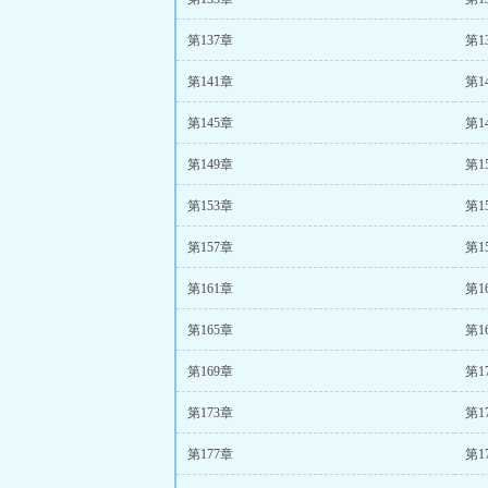
第137章
第1
第141章
第1
第145章
第1
第149章
第1
第153章
第1
第157章
第1
第161章
第1
第165章
第1
第169章
第1
第173章
第1
第177章
第1