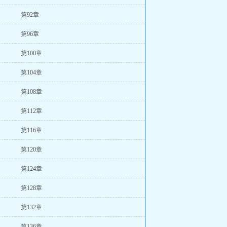
第92章
第96章
第100章
第104章
第108章
第112章
第116章
第120章
第124章
第128章
第132章
第136章