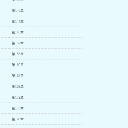
第140章
第144章
第148章
第152章
第156章
第160章
第164章
第168章
第172章
第176章
第180章