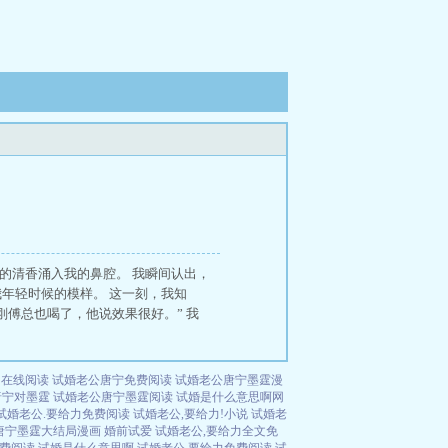
纸的清香涌入我的鼻腔。 我瞬间认出，
年轻时候的模样。 这一刻，我知
“刚刚傅总也喝了，他说效果很好。” 我
力在线阅读
试婚老公唐宁免费阅读
试婚老公唐宁墨霆漫
唐宁对墨霆
试婚老公唐宁墨霆阅读
试婚是什么意思啊网
试婚老公.要给力免费阅读
试婚老公,要给力!小说
试婚老
唐宁墨霆大结局漫画
婚前试爱
试婚老公,要给力全文免