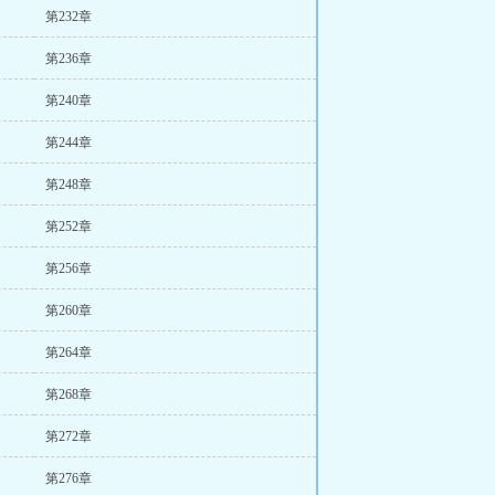
第232章
第236章
第240章
第244章
第248章
第252章
第256章
第260章
第264章
第268章
第272章
第276章