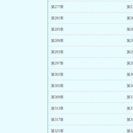
第277章
第2
第281章
第2
第285章
第2
第289章
第2
第293章
第2
第297章
第2
第301章
第3
第305章
第3
第309章
第3
第313章
第3
第317章
第3
第321章
第3