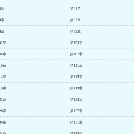
0章
第91章
4章
第95章
8章
第99章
02章
第103章
06章
第107章
10章
第111章
14章
第115章
18章
第119章
22章
第123章
26章
第127章
30章
第131章
34章
第135章