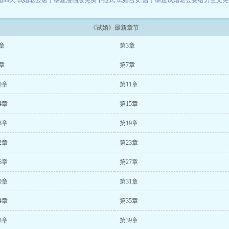
婚99天
试婚老公唐宁墨霆漫画版免费下拉式
试婚宫女
唐宁墨霆试婚老公要给力全文免
《试婚》最新章节
章
第3章
章
第7章
0章
第11章
4章
第15章
8章
第19章
2章
第23章
6章
第27章
0章
第31章
4章
第35章
8章
第39章