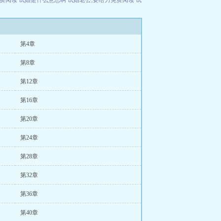
费阅读
试婚是什么意思啊
试婚老公,要给力免费阅读
试
第4章
第8章
第12章
第16章
第20章
第24章
第28章
第32章
第36章
第40章