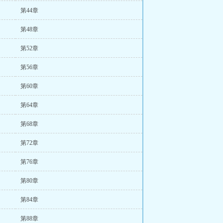
第44章
第48章
第52章
第56章
第60章
第64章
第68章
第72章
第76章
第80章
第84章
第88章